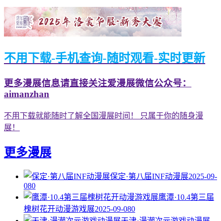
不用下载-手机查询-随时观看-实时更新
更多漫展信息请直接关注爱漫展微信公众号：
aimanzhan
不用下载就能随时了解全国漫展时间！ 只属于你的随身漫
展！
更多漫展
保定·第八届INF动漫展
2025-09-
08
0
鹰潭·10.4第三届
槐树花开动漫游戏展
2025-09-08
0
天津·漫潮次元游戏动漫展