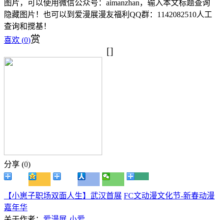
图片，可以使用微信公众号：aimanzhan，输入本文标题查询
隐藏图片！也可以到爱漫展漫友福利QQ群：1142082510人工
查询和搅基！
赏
喜欢 (
0
)
[]
分享 (
0
)
【小崽子职场双面人生】武汉首展
FC文动漫文化节-新春动漫
嘉年华
关于作者：
爱漫展-小爱