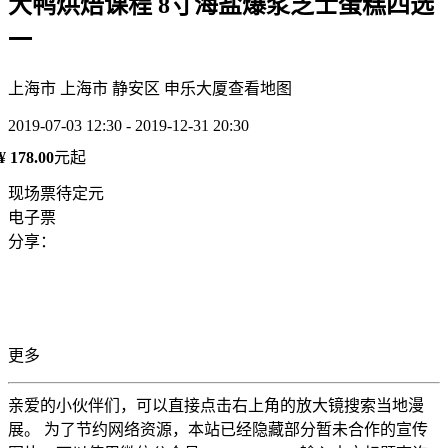
大鸭烘焙课程 8寸海盐爆浆芝士蛋糕四选
一
上海市 上海市 静安区 申乐大厦
查看地图
2019-07-03 12:30 - 2019-12-31 20:30
¥ 178.00
元起
现场票待定元
电子票
分享：
更多
亲爱的小伙伴们，可以直接点击右上角的放大镜搜索当地漫
展。 为了节约网络资源，本站已经隐藏部分暂未合作的宣传