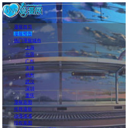
漫展首页
漫展预告
热门漫展城市
上海
北京
广州
天津
杭州
武汉
深圳
重庆
漫展返图
推荐漫展
动漫速递
授权美图