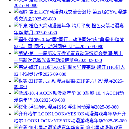
2025-09-08
0
温岭·第五届CY动漫游
戏交流会
2025-09-08
0
平泉·橙色火箭动漫嘉
年华 晴月
2025-09-08
0
福州·糖梦
6.0-与“国”同行，动漫同好“庆”典
2025-09-08
0
芜湖·第十
一届新次元微光青春动漫博览会
2025-09-08
0
芜湖·皖江THO同人
02 同调灵异传
2025-09-08
0
盘锦·ZHF第六届动漫展
2025-
09-08
0
盐城·10. 4 ACCN动
漫嘉年华 38.0
2025-09-08
0
绥化·浮生闲动漫展
2025-09-08
0
齐齐
哈尔·LOOKLOOK×YES!OK动漫游戏嘉年华
2025-09-08
0
东莞·第七届动漫游戏嘉