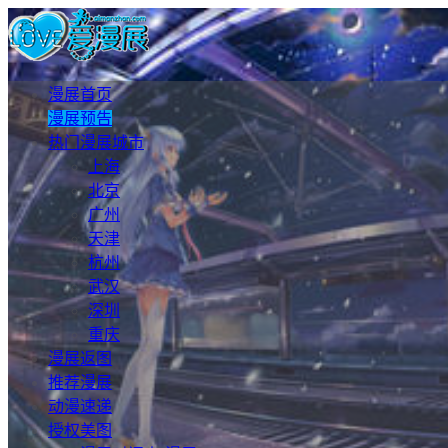
漫展首页
漫展预告
热门漫展城市
上海
北京
广州
天津
杭州
武汉
深圳
重庆
漫展返图
推荐漫展
动漫速递
授权美图