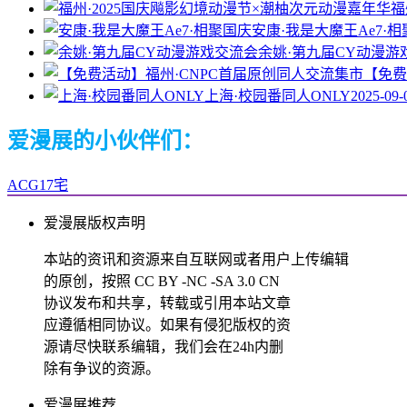
福
安康·我是大魔王Ae7·
余姚·第九届CY动漫游
【免费
上海·校园番同人ONLY
2025-09-
爱漫展的小伙伴们：
ACG17宅
爱漫展版权声明
本站的资讯和资源来自互联网或者用户上传编辑
的原创，按照 CC BY -NC -SA 3.0 CN
协议发布和共享，转载或引用本站文章
应遵循相同协议。如果有侵犯版权的资
源请尽快联系编辑，我们会在24h内删
除有争议的资源。
爱漫展推荐