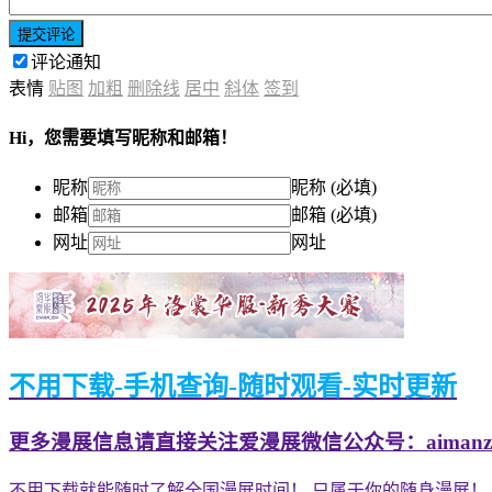
提交评论
评论通知
表情
贴图
加粗
删除线
居中
斜体
签到
Hi，您需要填写昵称和邮箱！
昵称
昵称 (必填)
邮箱
邮箱 (必填)
网址
网址
不用下载-手机查询-随时观看-实时更新
更多漫展信息请直接关注爱漫展微信公众号：aimanzh
不用下载就能随时了解全国漫展时间！ 只属于你的随身漫展！