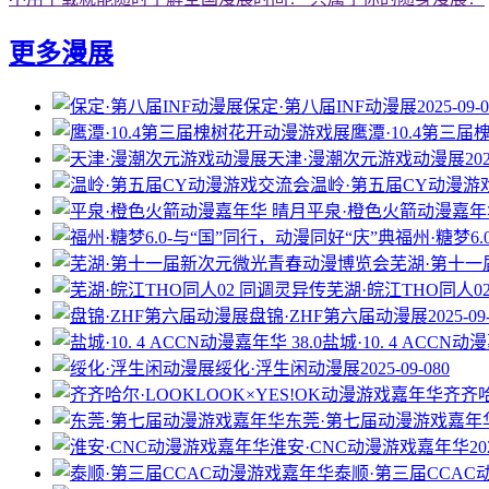
更多漫展
保定·第八届INF动漫展
2025-09-
鹰潭·10.4第三
天津·漫潮次元游戏动漫展
20
温岭·第五届CY动漫游
平泉·橙色火箭动漫嘉年
福州·糖梦6
芜湖·第十
芜湖·皖江THO同人0
盘锦·ZHF第六届动漫展
2025-09
盐城·10. 4 ACCN动漫
绥化·浮生闲动漫展
2025-09-08
0
齐齐哈
东莞·第七届动漫游戏嘉年
淮安·CNC动漫游戏嘉年华
20
泰顺·第三届CCA