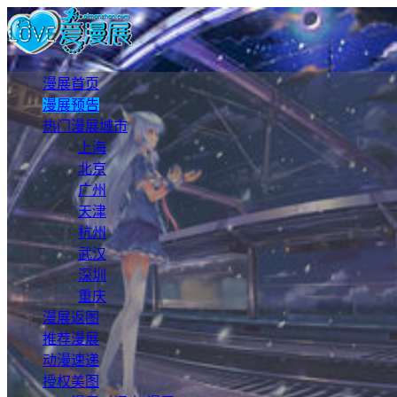
漫展首页
漫展预告
热门漫展城市
上海
北京
广州
天津
杭州
武汉
深圳
重庆
漫展返图
推荐漫展
动漫速递
授权美图