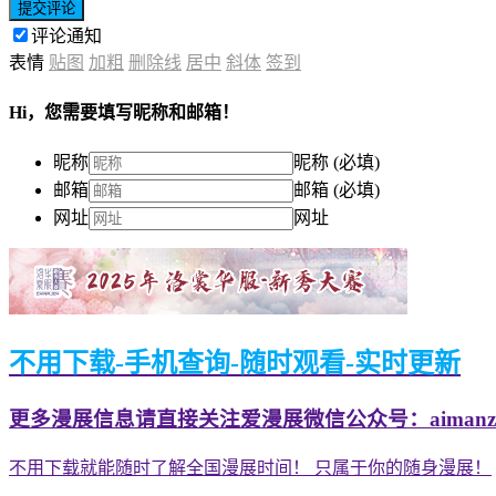
提交评论
评论通知
表情
贴图
加粗
删除线
居中
斜体
签到
Hi，您需要填写昵称和邮箱！
昵称
昵称 (必填)
邮箱
邮箱 (必填)
网址
网址
不用下载-手机查询-随时观看-实时更新
更多漫展信息请直接关注爱漫展微信公众号：aimanzh
不用下载就能随时了解全国漫展时间！ 只属于你的随身漫展！