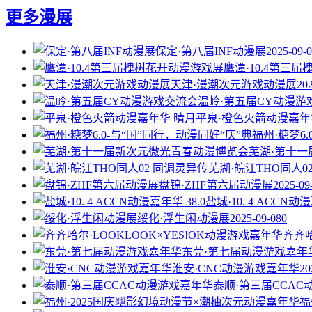
更多漫展
保定·第八届INF动漫展
2025-09-
鹰潭·10.4第三
天津·漫潮次元游戏动漫展
20
温岭·第五届CY动漫游
平泉·橙色火箭动漫嘉年
福州·糖梦6
芜湖·第十
芜湖·皖江THO同人0
盘锦·ZHF第六届动漫展
2025-09
盐城·10. 4 ACCN动漫
绥化·浮生闲动漫展
2025-09-08
0
齐齐哈
东莞·第七届动漫游戏嘉年
淮安·CNC动漫游戏嘉年华
20
泰顺·第三届CCA
福