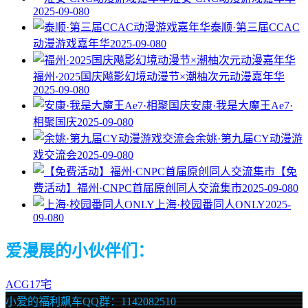
2025-09-08
0
泰顺·第三届CCAC
动漫游戏嘉年华
2025-09-08
0
福州·2025国庆飚影幻境动漫节×潮柚次元动漫嘉年华
2025-09-08
0
安康·我是大魔王Ae7·
相聚国庆
2025-09-08
0
余姚·第九届CY动漫游
戏交流会
2025-09-08
0
【免
费活动】福州·CNPC首届原创同人交流集市
2025-09-08
0
上海·校园番同人ONLY
2025-
09-08
0
爱漫展的小伙伴们：
ACG17宅
小爱的福利飙车QQ群：1142082510