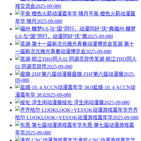
戏交流会
2025-09-08
0
平泉·橙色火箭动漫嘉
年华 晴月
2025-09-08
0
福州·糖梦
6.0-与“国”同行，动漫同好“庆”典
2025-09-08
0
芜湖·第十
一届新次元微光青春动漫博览会
2025-09-08
0
芜湖·皖江THO同人
02 同调灵异传
2025-09-08
0
盘锦·ZHF第六届动漫展
2025-
09-08
0
盐城·10. 4 ACCN动
漫嘉年华 38.0
2025-09-08
0
绥化·浮生闲动漫展
2025-09-08
0
齐齐
哈尔·LOOKLOOK×YES!OK动漫游戏嘉年华
2025-09-08
0
东莞·第七届动漫游戏嘉
年华
2025-09-08
0
淮安·CNC动漫游戏嘉年华