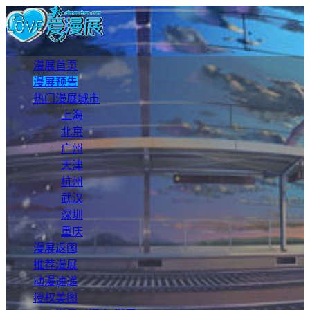
漫展首页
漫展预告
热门漫展城市
上海
北京
广州
天津
杭州
武汉
深圳
重庆
漫展返图
推荐漫展
动漫速递
授权美图