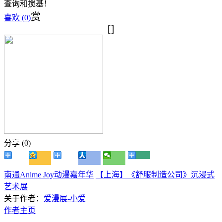
查询和搅基！
赏
喜欢 (
0
)
[]
分享 (
0
)
南通Anime Joy动漫嘉年华
【上海】《舒服制造公司》沉浸式
艺术展
关于作者：
爱漫展-小爱
作者主页