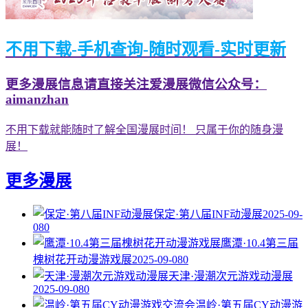
不用下载-手机查询-随时观看-实时更新
更多漫展信息请直接关注爱漫展微信公众号：
aimanzhan
不用下载就能随时了解全国漫展时间！ 只属于你的随身漫
展！
更多漫展
保定·第八届INF动漫展
2025-09-
08
0
鹰潭·10.4第三届
槐树花开动漫游戏展
2025-09-08
0
天津·漫潮次元游戏动漫展
2025-09-08
0
温岭·第五届CY动漫游