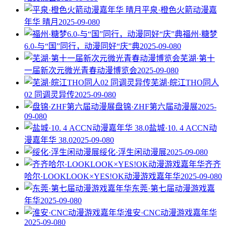
平泉·橙色火箭动漫嘉
年华 晴月
2025-09-08
0
福州·糖梦
6.0-与“国”同行，动漫同好“庆”典
2025-09-08
0
芜湖·第十
一届新次元微光青春动漫博览会
2025-09-08
0
芜湖·皖江THO同人
02 同调灵异传
2025-09-08
0
盘锦·ZHF第六届动漫展
2025-
09-08
0
盐城·10. 4 ACCN动
漫嘉年华 38.0
2025-09-08
0
绥化·浮生闲动漫展
2025-09-08
0
齐齐
哈尔·LOOKLOOK×YES!OK动漫游戏嘉年华
2025-09-08
0
东莞·第七届动漫游戏嘉
年华
2025-09-08
0
淮安·CNC动漫游戏嘉年华
2025-09-08
0