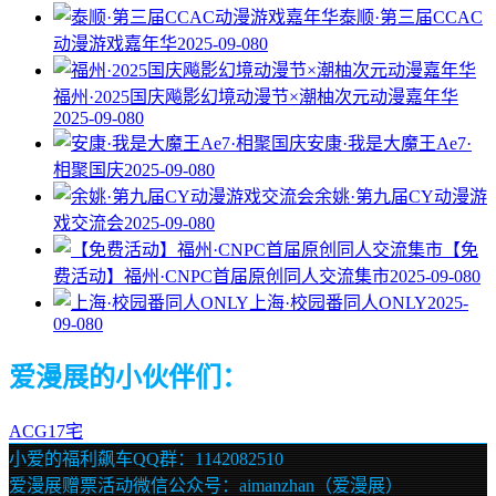
泰顺·第三届CCAC
动漫游戏嘉年华
2025-09-08
0
福州·2025国庆飚影幻境动漫节×潮柚次元动漫嘉年华
2025-09-08
0
安康·我是大魔王Ae7·
相聚国庆
2025-09-08
0
余姚·第九届CY动漫游
戏交流会
2025-09-08
0
【免
费活动】福州·CNPC首届原创同人交流集市
2025-09-08
0
上海·校园番同人ONLY
2025-
09-08
0
爱漫展的小伙伴们：
ACG17宅
小爱的福利飙车QQ群：1142082510
爱漫展赠票活动微信公众号：aimanzhan（爱漫展）