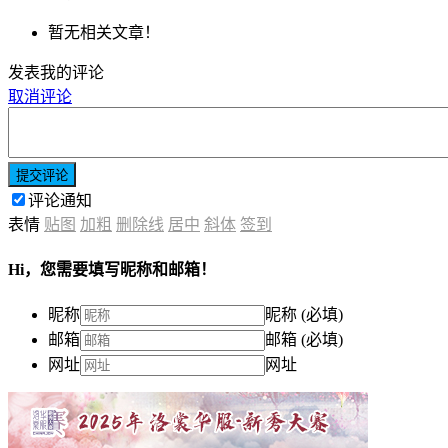
暂无相关文章！
发表我的评论
取消评论
提交评论
评论通知
表情
贴图
加粗
删除线
居中
斜体
签到
Hi，您需要填写昵称和邮箱！
昵称
昵称 (必填)
邮箱
邮箱 (必填)
网址
网址