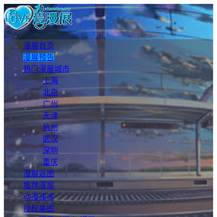
漫展首页
漫展预告
热门漫展城市
上海
北京
广州
天津
杭州
武汉
深圳
重庆
漫展返图
推荐漫展
动漫速递
授权美图