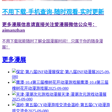
不用下载-手机查询-随时观看-实时更新
更多漫展信息请直接关注爱漫展微信公众号：
aimanzhan
不用下载就能随时了解全国漫展时间！ 只属于你的随身漫
展！
更多漫展
保定·第八届INF动漫展
2025-09-
08
0
鹰潭·10.4第三届
槐树花开动漫游戏展
2025-09-08
0
天津·漫潮次元游戏动漫展
2025-09-08
0
温岭·第五届CY动漫游
戏交流会
2025-09-08
0