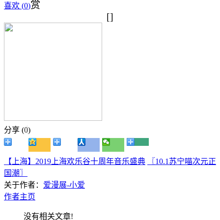
赏
喜欢 (
0
)
[]
分享 (
0
)
【上海】2019上海欢乐谷十周年音乐盛典
〖10.1苏宁喵次元正
国潮〗
关于作者：
爱漫展-小爱
作者主页
没有相关文章!