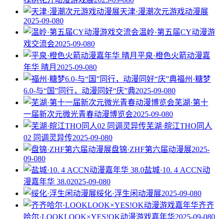
天津·漫潮次元游戏动漫展
2025-09-08
0
温岭·第五届CY动漫游
戏交流会
2025-09-08
0
平泉·橙色火箭动漫嘉
年华 晴月
2025-09-08
0
福州·糖梦
6.0-与“国”同行，动漫同好“庆”典
2025-09-08
0
芜湖·第十
一届新次元微光青春动漫博览会
2025-09-08
0
芜湖·皖江THO同人
02 同调灵异传
2025-09-08
0
盘锦·ZHF第六届动漫展
2025-
09-08
0
盐城·10. 4 ACCN动
漫嘉年华 38.0
2025-09-08
0
绥化·浮生闲动漫展
2025-09-08
0
齐齐
哈尔·LOOKLOOK×YES!OK动漫游戏嘉年华
2025-09-08
0