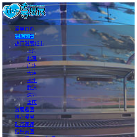
漫展首页
漫展预告
热门漫展城市
上海
北京
广州
天津
杭州
武汉
深圳
重庆
漫展返图
推荐漫展
动漫速递
授权美图