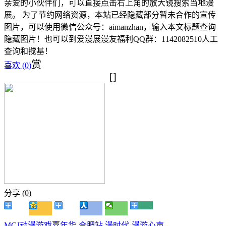
亲爱的小伙伴们，可以直接点击右上角的放大镜搜索当地漫
展。 为了节约网络资源，本站已经隐藏部分暂未合作的宣传
图片，可以使用微信公众号：aimanzhan，输入本文标题查询
隐藏图片！也可以到爱漫展漫友福利QQ群：1142082510人工
查询和搅基！
赏
喜欢 (
0
)
[]
分享 (
0
)
MCJ动漫游戏嘉年华-合肥站
漫时代-漫游心声