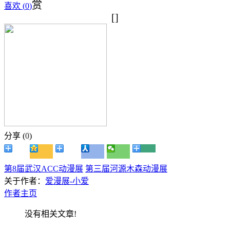
赏
喜欢 (
0
)
[]
分享 (
0
)
第8届武汉ACC动漫展
第三届河源木森动漫展
关于作者：
爱漫展-小爱
作者主页
没有相关文章!