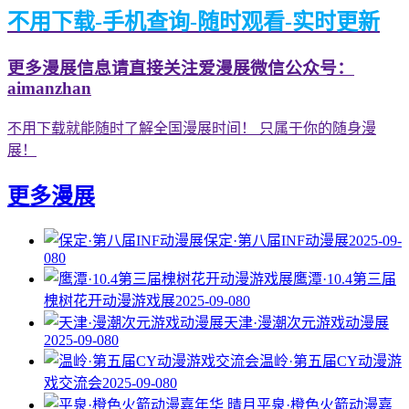
不用下载-手机查询-随时观看-实时更新
更多漫展信息请直接关注爱漫展微信公众号：
aimanzhan
不用下载就能随时了解全国漫展时间！ 只属于你的随身漫
展！
更多漫展
保定·第八届INF动漫展
2025-09-
08
0
鹰潭·10.4第三届
槐树花开动漫游戏展
2025-09-08
0
天津·漫潮次元游戏动漫展
2025-09-08
0
温岭·第五届CY动漫游
戏交流会
2025-09-08
0
平泉·橙色火箭动漫嘉