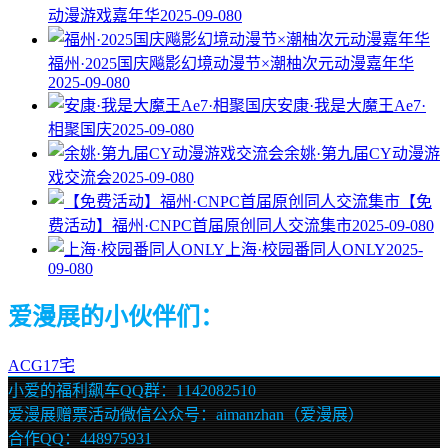
动漫游戏嘉年华
2025-09-08
0
福州·2025国庆飚影幻境动漫节×潮柚次元动漫嘉年华
2025-09-08
0
安康·我是大魔王Ae7·
相聚国庆
2025-09-08
0
余姚·第九届CY动漫游
戏交流会
2025-09-08
0
【免
费活动】福州·CNPC首届原创同人交流集市
2025-09-08
0
上海·校园番同人ONLY
2025-
09-08
0
爱漫展的小伙伴们：
ACG17宅
小爱的福利飙车QQ群：1142082510
爱漫展赠票活动微信公众号：aimanzhan（爱漫展）
合作QQ：448975931