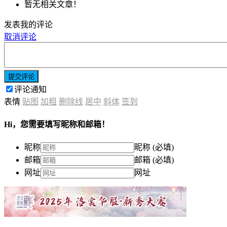
暂无相关文章！
发表我的评论
取消评论
提交评论
评论通知
表情
贴图
加粗
删除线
居中
斜体
签到
Hi，您需要填写昵称和邮箱！
昵称
昵称 (必填)
邮箱
邮箱 (必填)
网址
网址