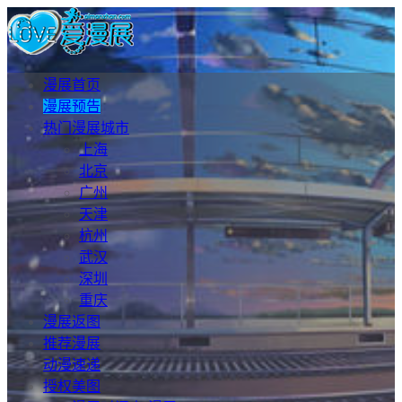
漫展首页
漫展预告
热门漫展城市
上海
北京
广州
天津
杭州
武汉
深圳
重庆
漫展返图
推荐漫展
动漫速递
授权美图