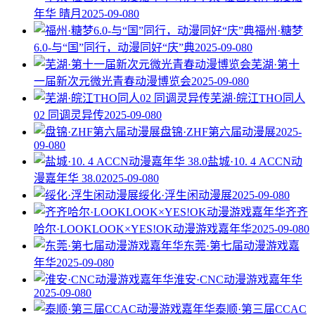
年华 晴月
2025-09-08
0
福州·糖梦
6.0-与“国”同行，动漫同好“庆”典
2025-09-08
0
芜湖·第十
一届新次元微光青春动漫博览会
2025-09-08
0
芜湖·皖江THO同人
02 同调灵异传
2025-09-08
0
盘锦·ZHF第六届动漫展
2025-
09-08
0
盐城·10. 4 ACCN动
漫嘉年华 38.0
2025-09-08
0
绥化·浮生闲动漫展
2025-09-08
0
齐齐
哈尔·LOOKLOOK×YES!OK动漫游戏嘉年华
2025-09-08
0
东莞·第七届动漫游戏嘉
年华
2025-09-08
0
淮安·CNC动漫游戏嘉年华
2025-09-08
0
泰顺·第三届CCAC