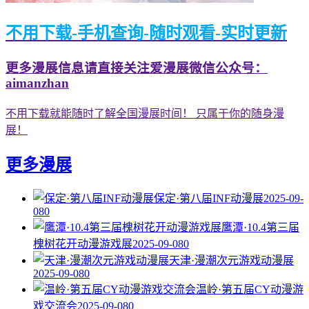
不用下载-手机查询-随时观看-实时更新
更多漫展信息请直接关注爱漫展微信公众号：
aimanzhan
不用下载就能随时了解全国漫展时间！ 只属于你的随身漫
展！
更多漫展
保定·第八届INF动漫展
2025-09-
08
0
鹰潭·10.4第三届
槐树花开动漫游戏展
2025-09-08
0
天津·漫潮次元游戏动漫展
2025-09-08
0
温岭·第五届CY动漫游
戏交流会
2025-09-08
0