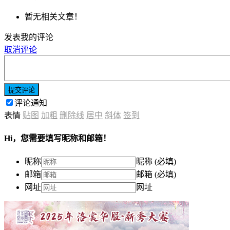
暂无相关文章！
发表我的评论
取消评论
提交评论
评论通知
表情
贴图
加粗
删除线
居中
斜体
签到
Hi，您需要填写昵称和邮箱！
昵称
昵称 (必填)
邮箱
邮箱 (必填)
网址
网址