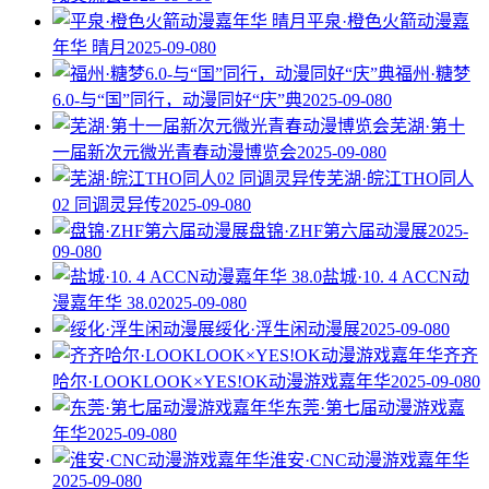
平泉·橙色火箭动漫嘉
年华 晴月
2025-09-08
0
福州·糖梦
6.0-与“国”同行，动漫同好“庆”典
2025-09-08
0
芜湖·第十
一届新次元微光青春动漫博览会
2025-09-08
0
芜湖·皖江THO同人
02 同调灵异传
2025-09-08
0
盘锦·ZHF第六届动漫展
2025-
09-08
0
盐城·10. 4 ACCN动
漫嘉年华 38.0
2025-09-08
0
绥化·浮生闲动漫展
2025-09-08
0
齐齐
哈尔·LOOKLOOK×YES!OK动漫游戏嘉年华
2025-09-08
0
东莞·第七届动漫游戏嘉
年华
2025-09-08
0
淮安·CNC动漫游戏嘉年华
2025-09-08
0