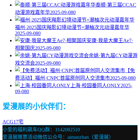
泰顺·第三届CCAC
动漫游戏嘉年华
2025-09-08
0
福州·2025国庆飚影幻境动漫节×潮柚次元动漫嘉年华
2025-09-08
0
安康·我是大魔王Ae7·
相聚国庆
2025-09-08
0
余姚·第九届CY动漫游
戏交流会
2025-09-08
0
【免
费活动】福州·CNPC首届原创同人交流集市
2025-09-08
0
上海·校园番同人ONLY
2025-
09-08
0
爱漫展的小伙伴们：
ACG17宅
小爱的福利飙车QQ群：1142082510
爱漫展赠票活动微信公众号：aimanzhan（爱漫展）