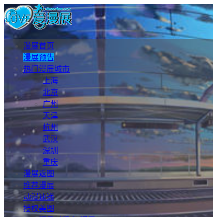
漫展首页
漫展预告
热门漫展城市
上海
北京
广州
天津
杭州
武汉
深圳
重庆
漫展返图
推荐漫展
动漫速递
授权美图