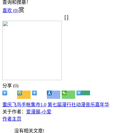
查询和搅基！
赏
喜欢 (
0
)
[]
分享 (
0
)
重庆飞鸟手帐集市1.0
第七届漫行社动漫音乐嘉年华
关于作者：
爱漫展-小爱
作者主页
没有相关文章!