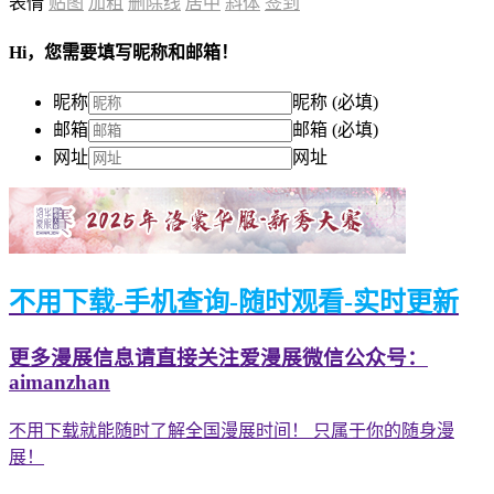
表情
贴图
加粗
删除线
居中
斜体
签到
Hi，您需要填写昵称和邮箱！
昵称
昵称 (必填)
邮箱
邮箱 (必填)
网址
网址
不用下载-手机查询-随时观看-实时更新
更多漫展信息请直接关注爱漫展微信公众号：
aimanzhan
不用下载就能随时了解全国漫展时间！ 只属于你的随身漫
展！