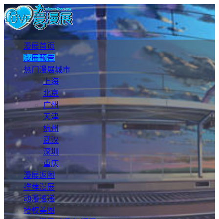
漫展首页
漫展预告
热门漫展城市
上海
北京
广州
天津
杭州
武汉
深圳
重庆
漫展返图
推荐漫展
动漫速递
授权美图