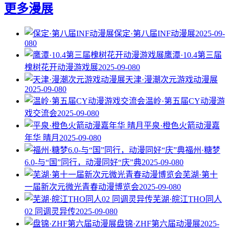
更多漫展
保定·第八届INF动漫展
2025-09-
08
0
鹰潭·10.4第三届
槐树花开动漫游戏展
2025-09-08
0
天津·漫潮次元游戏动漫展
2025-09-08
0
温岭·第五届CY动漫游
戏交流会
2025-09-08
0
平泉·橙色火箭动漫嘉
年华 晴月
2025-09-08
0
福州·糖梦
6.0-与“国”同行，动漫同好“庆”典
2025-09-08
0
芜湖·第十
一届新次元微光青春动漫博览会
2025-09-08
0
芜湖·皖江THO同人
02 同调灵异传
2025-09-08
0
盘锦·ZHF第六届动漫展
2025-