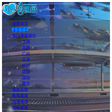
漫展首页
漫展预告
热门漫展城市
上海
北京
广州
天津
杭州
武汉
深圳
重庆
漫展返图
推荐漫展
动漫速递
授权美图