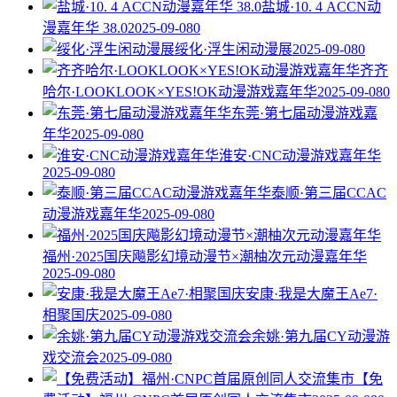
盐城·10. 4 ACCN动
漫嘉年华 38.0
2025-09-08
0
绥化·浮生闲动漫展
2025-09-08
0
齐齐
哈尔·LOOKLOOK×YES!OK动漫游戏嘉年华
2025-09-08
0
东莞·第七届动漫游戏嘉
年华
2025-09-08
0
淮安·CNC动漫游戏嘉年华
2025-09-08
0
泰顺·第三届CCAC
动漫游戏嘉年华
2025-09-08
0
福州·2025国庆飚影幻境动漫节×潮柚次元动漫嘉年华
2025-09-08
0
安康·我是大魔王Ae7·
相聚国庆
2025-09-08
0
余姚·第九届CY动漫游
戏交流会
2025-09-08
0
【免