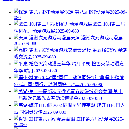
保定·第八届INF动漫展
2025-09-
08
0
鹰潭·10.4第三届
槐树花开动漫游戏展
2025-09-08
0
天津·漫潮次元游戏动漫展
2025-09-08
0
温岭·第五届CY动漫游
戏交流会
2025-09-08
0
平泉·橙色火箭动漫嘉
年华 晴月
2025-09-08
0
福州·糖梦
6.0-与“国”同行，动漫同好“庆”典
2025-09-08
0
芜湖·第十
一届新次元微光青春动漫博览会
2025-09-08
0
芜湖·皖江THO同人
02 同调灵异传
2025-09-08
0
盘锦·ZHF第六届动漫展
2025-
09-08
0