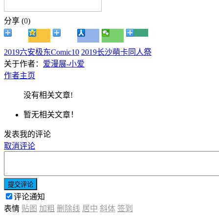
分享 (
0
)
2019六安极东Comic10
2019长沙萌卡同人祭
关于作者：
爱漫展-小爱
作者主页
没有相关文章!
暂无相关文章！
发表我的评论
取消评论
提交评论
评论通知
表情
贴图
加粗
删除线
居中
斜体
签到