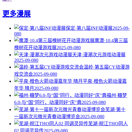
更多漫展
保定·第八届INF动漫展
2025-09-
08
0
鹰潭·10.4第三届
槐树花开动漫游戏展
2025-09-08
0
天津·漫潮次元游戏动漫展
2025-09-08
0
温岭·第五届CY动漫游
戏交流会
2025-09-08
0
平泉·橙色火箭动漫嘉
年华 晴月
2025-09-08
0
福州·糖梦
6.0-与“国”同行，动漫同好“庆”典
2025-09-08
0
芜湖·第十
一届新次元微光青春动漫博览会
2025-09-08
0
芜湖·皖江THO同人
02 同调灵异传
2025-09-08
0