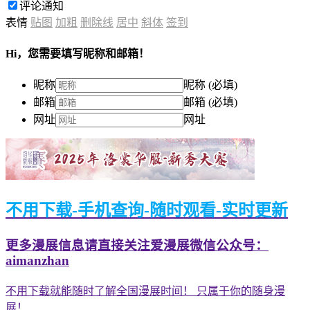
评论通知
表情
贴图
加粗
删除线
居中
斜体
签到
Hi，您需要填写昵称和邮箱！
昵称
昵称 (必填)
邮箱
邮箱 (必填)
网址
网址
不用下载-手机查询-随时观看-实时更新
更多漫展信息请直接关注爱漫展微信公众号：
aimanzhan
不用下载就能随时了解全国漫展时间！ 只属于你的随身漫
展！