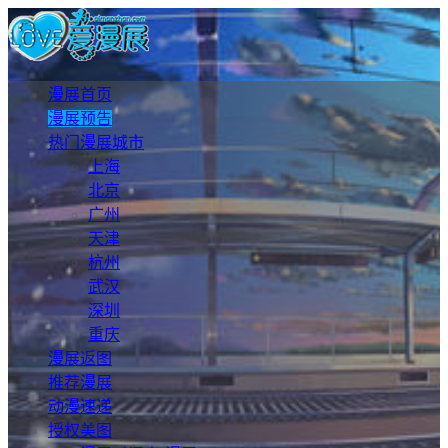
漫展首页
漫展预告
热门漫展城市
上海
北京
广州
天津
杭州
武汉
深圳
重庆
漫展返图
推荐漫展
动漫速递
授权美图