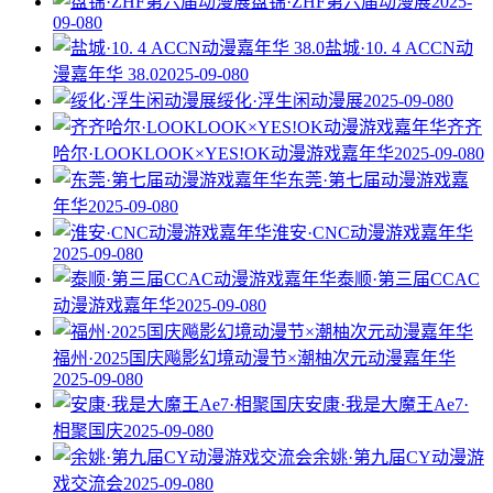
盘锦·ZHF第六届动漫展
2025-
09-08
0
盐城·10. 4 ACCN动
漫嘉年华 38.0
2025-09-08
0
绥化·浮生闲动漫展
2025-09-08
0
齐齐
哈尔·LOOKLOOK×YES!OK动漫游戏嘉年华
2025-09-08
0
东莞·第七届动漫游戏嘉
年华
2025-09-08
0
淮安·CNC动漫游戏嘉年华
2025-09-08
0
泰顺·第三届CCAC
动漫游戏嘉年华
2025-09-08
0
福州·2025国庆飚影幻境动漫节×潮柚次元动漫嘉年华
2025-09-08
0
安康·我是大魔王Ae7·
相聚国庆
2025-09-08
0
余姚·第九届CY动漫游
戏交流会
2025-09-08
0