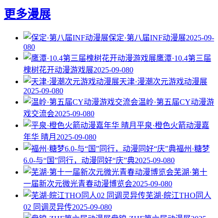
更多漫展
保定·第八届INF动漫展
2025-09-
08
0
鹰潭·10.4第三届
槐树花开动漫游戏展
2025-09-08
0
天津·漫潮次元游戏动漫展
2025-09-08
0
温岭·第五届CY动漫游
戏交流会
2025-09-08
0
平泉·橙色火箭动漫嘉
年华 晴月
2025-09-08
0
福州·糖梦
6.0-与“国”同行，动漫同好“庆”典
2025-09-08
0
芜湖·第十
一届新次元微光青春动漫博览会
2025-09-08
0
芜湖·皖江THO同人
02 同调灵异传
2025-09-08
0