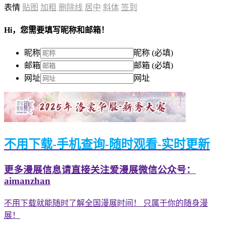
表情
贴图
加粗
删除线
居中
斜体
签到
Hi，您需要填写昵称和邮箱！
昵称
昵称 (必填)
邮箱
邮箱 (必填)
网址
网址
不用下载-手机查询-随时观看-实时更新
更多漫展信息请直接关注爱漫展微信公众号：
aimanzhan
不用下载就能随时了解全国漫展时间！ 只属于你的随身漫
展！