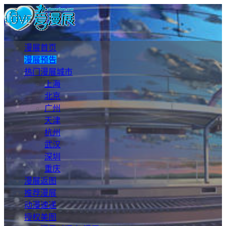
漫展首页
漫展预告
热门漫展城市
上海
北京
广州
天津
杭州
武汉
深圳
重庆
漫展返图
推荐漫展
动漫速递
授权美图