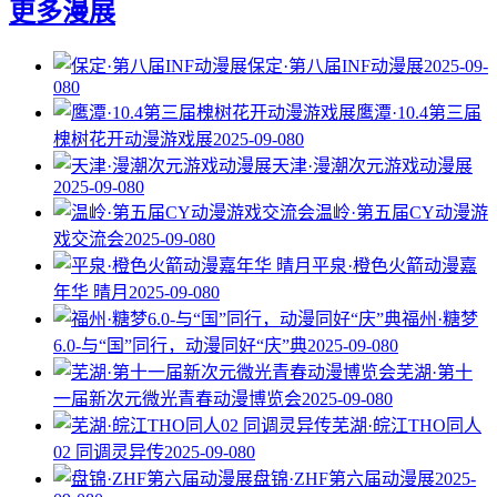
更多漫展
保定·第八届INF动漫展
2025-09-
08
0
鹰潭·10.4第三届
槐树花开动漫游戏展
2025-09-08
0
天津·漫潮次元游戏动漫展
2025-09-08
0
温岭·第五届CY动漫游
戏交流会
2025-09-08
0
平泉·橙色火箭动漫嘉
年华 晴月
2025-09-08
0
福州·糖梦
6.0-与“国”同行，动漫同好“庆”典
2025-09-08
0
芜湖·第十
一届新次元微光青春动漫博览会
2025-09-08
0
芜湖·皖江THO同人
02 同调灵异传
2025-09-08
0
盘锦·ZHF第六届动漫展
2025-