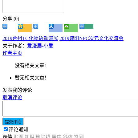
分享 (
0
)
2019台州TC化物语动漫展
2019建阳NPC次元文化交流会
关于作者：
爱漫展-小爱
作者主页
没有相关文章!
暂无相关文章！
发表我的评论
取消评论
提交评论
评论通知
表情
贴图
加粗
删除线
居中
斜体
签到