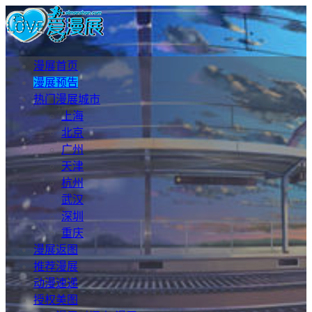
漫展首页
漫展预告
热门漫展城市
上海
北京
广州
天津
杭州
武汉
深圳
重庆
漫展返图
推荐漫展
动漫速递
授权美图