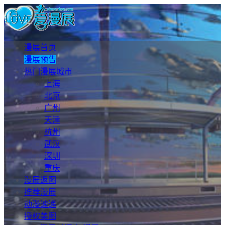
漫展首页
漫展预告
热门漫展城市
上海
北京
广州
天津
杭州
武汉
深圳
重庆
漫展返图
推荐漫展
动漫速递
授权美图