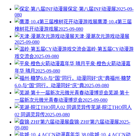
保定·第八届INF动漫展
2025-09-
08
0
鹰潭·10.4第三届
槐树花开动漫游戏展
2025-09-08
0
天津·漫潮次元游戏动漫展
2025-09-08
0
温岭·第五届CY动漫游
戏交流会
2025-09-08
0
平泉·橙色火箭动漫嘉
年华 晴月
2025-09-08
0
福州·糖梦
6.0-与“国”同行，动漫同好“庆”典
2025-09-08
0
芜湖·第十
一届新次元微光青春动漫博览会
2025-09-08
0
芜湖·皖江THO同人
02 同调灵异传
2025-09-08
0
盘锦·ZHF第六届动漫展
2025-
09-08
0
盐城·10. 4 ACCN动