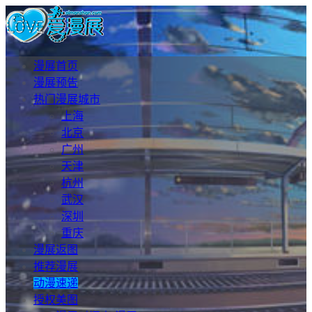
漫展首页
漫展预告
热门漫展城市
上海
北京
广州
天津
杭州
武汉
深圳
重庆
漫展返图
推荐漫展
动漫速递
授权美图