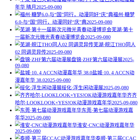
年华 晴月
2025-09-08
0
福州·糖梦
6.0-与“国”同行，动漫同好“庆”典
2025-09-08
0
芜湖·第十
一届新次元微光青春动漫博览会
2025-09-08
0
芜湖·皖江THO同人
02 同调灵异传
2025-09-08
0
盘锦·ZHF第六届动漫展
2025-
09-08
0
盐城·10. 4 ACCN动
漫嘉年华 38.0
2025-09-08
0
绥化·浮生闲动漫展
2025-09-08
0
齐齐
哈尔·LOOKLOOK×YES!OK动漫游戏嘉年华
2025-09-08
0
东莞·第七届动漫游戏嘉
年华
2025-09-08
0
淮安·CNC动漫游戏嘉年华
2025-09-08
0
泰顺·第三届CCAC