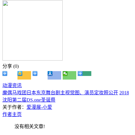
分享 (
0
)
动漫资讯
魔偶马戏团日本东京舞台剧主视觉图、演员定妆照公开
2018
沈阳第二届DS.one圣诞祭
关于作者：
爱漫展-小爱
作者主页
没有相关文章!