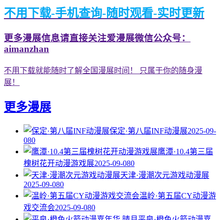
不用下载-手机查询-随时观看-实时更新
更多漫展信息请直接关注爱漫展微信公众号：
aimanzhan
不用下载就能随时了解全国漫展时间！ 只属于你的随身漫
展！
更多漫展
保定·第八届INF动漫展
2025-09-
08
0
鹰潭·10.4第三届
槐树花开动漫游戏展
2025-09-08
0
天津·漫潮次元游戏动漫展
2025-09-08
0
温岭·第五届CY动漫游
戏交流会
2025-09-08
0
平泉·橙色火箭动漫嘉