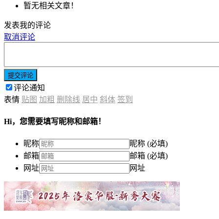
暂无相关文章！
发表我的评论
取消评论
提交评论
评论通知
表情
贴图
加粗
删除线
居中
斜体
签到
Hi，您需要填写昵称和邮箱！
昵称
昵称 (必填)
邮箱
邮箱 (必填)
网址
网址