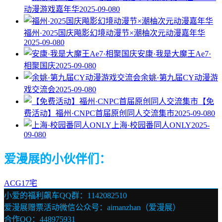
动漫游戏嘉年华
2025-09-08
0
福州·2025国庆飚影幻境动漫节×潮柚次元动漫嘉年华
2025-09-08
0
安康·我是大魔王Ae7·
相聚国庆
2025-09-08
0
余姚·第九届CY动漫游
戏交流会
2025-09-08
0
【免
费活动】福州·CNPC首届原创同人交流集市
2025-09-08
0
上海·校园番同人ONLY
2025-
09-08
0
爱漫展的小伙伴们：
ACG17宅
小爱的福利飙车QQ群：1142082510
爱漫展赠票活动微信公众号：aimanzhan（爱漫展）
合作QQ：448975931